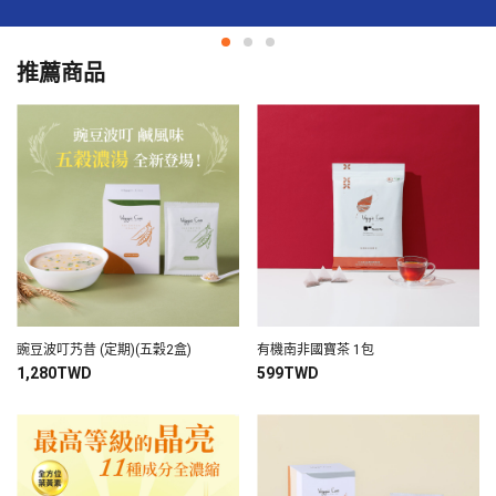
推薦商品
豌豆波叮艿昔 (定期)(五穀2盒)
有機南非國寶茶 1包
1,280TWD
599TWD