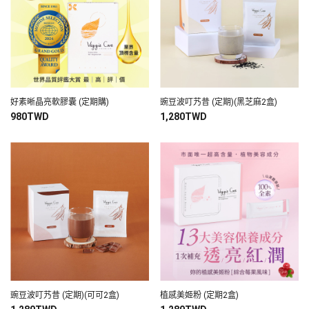
好素晰晶亮軟膠囊 (定期購)
豌豆波叮艿昔 (定期)(黑芝麻2盒)
980TWD
1,280TWD
豌豆波叮艿昔 (定期)(可可2盒)
植感美姬粉 (定期2盒)