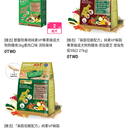
[維吉] 獸醫院專用純素VP專業級成犬
[維吉] 「無穀低敏配方」純素VP無穀
狗狗糧食2kg素肉口味 消除臭味
專業級成犬狗狗糧食-添加靈芝 增強免
疫5lb(2.27kg)
0TWD
0TWD
[維吉] 「無穀低敏配方」純素VP無穀