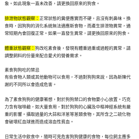
象。如此現象一直未改善，請更換回原來的狗食。
排泄物狀態觀察：
正常狀態的糞便應實而不硬，且沒有刺鼻味。換
食時，因狗狗的消化系統無法適應新食物，而產生排泄物異常，通
常短期內會回復正常。如果一直發生異常，請更換回原來的狗食。
體重狀態觀察：
狗改吃素食後，發現有體重過重或過輕的異常，請
調整飼料的份量來配合愛犬的營養需求。
素食狗狗吃的禁忌
有些食物人類或其他動物可以食用，不過對狗狗來說，因為新陳代
謝的不同所以會造成危害。
為了素食狗狗的健康著想，對於狗狗禁口的食物要小心放置。巧克
力含有咖啡鹼，如大量食用，對於狗狗的心臟及中樞神經系統有嚴
重的影響。攝取過量的大蒜和洋蔥等蔥類食物，其所含之二硫化物
會破壞紅血球進而造成溶血性貧血。
日常生活中飲食中，隨時可見危害狗狗健康的食物，每位飼主應多