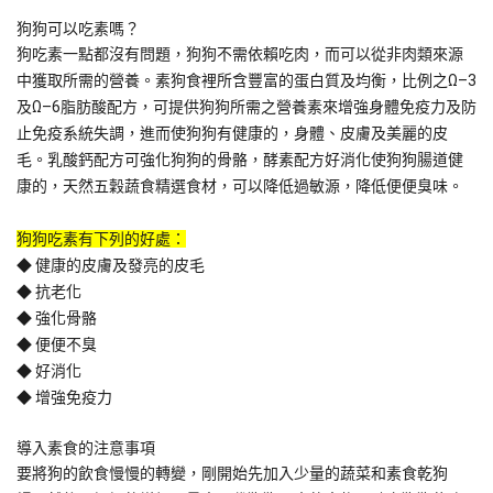
狗狗可以吃素嗎？
狗吃素一點都沒有問題，狗狗不需依賴吃肉，而可以從非肉類來源
中獲取所需的營養。素狗食裡所含豐富的蛋白質及均衡，比例之Ω–3
及Ω–6脂肪酸配方，可提供狗狗所需之營養素來增強身體免疫力及防
止免疫系統失調，進而使狗狗有健康的，身體、皮膚及美麗的皮
毛。乳酸鈣配方可強化狗狗的骨骼，酵素配方好消化使狗狗腸道健
康的，天然五穀蔬食精選食材，可以降低過敏源，降低便便臭味。
狗狗吃素有下列的好處：
◆ 健康的皮膚及發亮的皮毛
◆ 抗老化
◆ 強化骨骼
◆ 便便不臭
◆ 好消化
◆ 增強免疫力
導入素食的注意事項
要將狗的飲食慢慢的轉變，剛開始先加入少量的蔬菜和素食乾狗