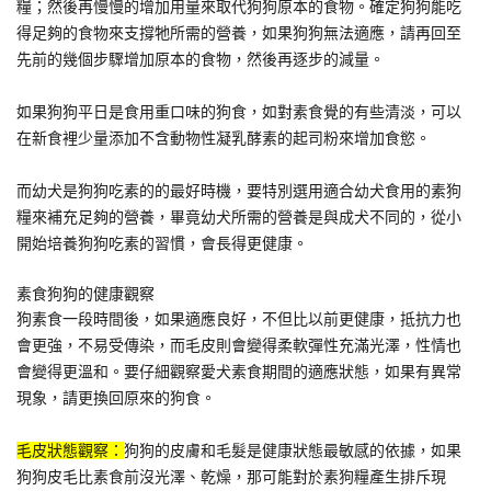
糧；然後再慢慢的增加用量來取代狗狗原本的食物。確定狗狗能吃
得足夠的食物來支撐牠所需的營養，如果狗狗無法適應，請再回至
先前的幾個步驟增加原本的食物，然後再逐步的減量。
如果狗狗平日是食用重口味的狗食，如對素食覺的有些清淡，可以
在新食裡少量添加不含動物性凝乳酵素的起司粉來增加食慾。
而幼犬是狗狗吃素的的最好時機，要特別選用適合幼犬食用的素狗
糧來補充足夠的營養，畢竟幼犬所需的營養是與成犬不同的，從小
開始培養狗狗吃素的習慣，會長得更健康。
素食狗狗的健康觀察
狗素食一段時間後，如果適應良好，不但比以前更健康，抵抗力也
會更強，不易受傳染，而毛皮則會變得柔軟彈性充滿光澤，性情也
會變得更溫和。要仔細觀察愛犬素食期間的適應狀態，如果有異常
現象，請更換回原來的狗食。
毛皮狀態觀察：
狗狗的皮膚和毛髮是健康狀態最敏感的依據，如果
狗狗皮毛比素食前沒光澤、乾燥，那可能對於素狗糧產生排斥現