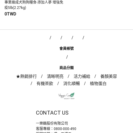
專業級成犬狗狗糧食-添加人蔘 增強免
疫5lb(2.27kg)
0TWD
會員帳號
商品分類
★熱銷排行
清晰明亮
活力補給
養顏美容
有機茶飲
消化順暢
植物蛋白
CONTACT US
一樂鶴股份有限公司
客服專線：
0800-000-490